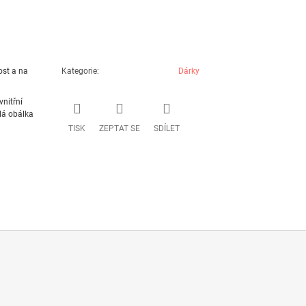
ost a na
Kategorie
:
Dárky
vnitřní
ílá obálka
TISK
ZEPTAT SE
SDÍLET