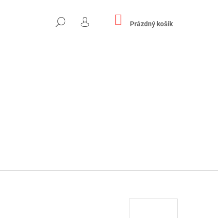
NÁKUPNÍ
HLEDAT
KOŠÍK
Prázdný košík
PŘIHLÁŠENÍ
Následující
EPKA NA OKNO - "U