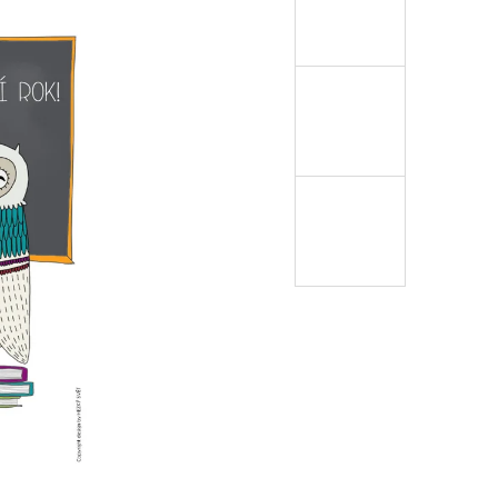
EŽÍŠKA" -
SOVÁ