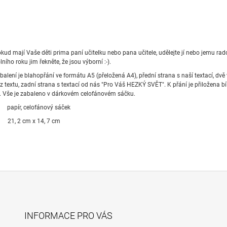
ud mají Vaše děti prima paní učitelku nebo pana učitele, udělejte jí nebo jemu rad
lního roku jim řekněte, že jsou výborní :-).
balení je blahopřání ve formátu A5 (přeložená A4), přední strana s naší textací, dvě 
z textu, zadní strana s textací od nás "Pro Váš HEZKÝ SVĚT". K přání je přiložena b
u. Vše je zabaleno v dárkovém celofánovém sáčku.
papír, celofánový sáček
21, 2 cm x 14, 7 cm
INFORMACE PRO VÁS