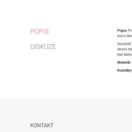
POPIS
Popis:
Pok
konci ško
Součástí 
DISKUZE
strany be
bez text
Materiál:
Rozměry:
Z
Á
KONTAKT
P