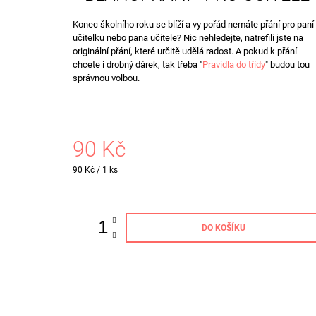
STROMEČKY ŠEDÉ (VELKÝ)
345 Kč
Konec školního roku se blíží a vy pořád nemáte přání pro paní
učitelku nebo pana učitele? Nic nehledejte, natrefili jste na
originální přání, které určitě udělá radost. A pokud k přání
chcete i drobný dárek, tak třeba "
Pravidla do třídy
" budou tou
správnou volbou.
90 Kč
Měrná
90 Kč / 1 ks
cena:
DO KOŠÍKU