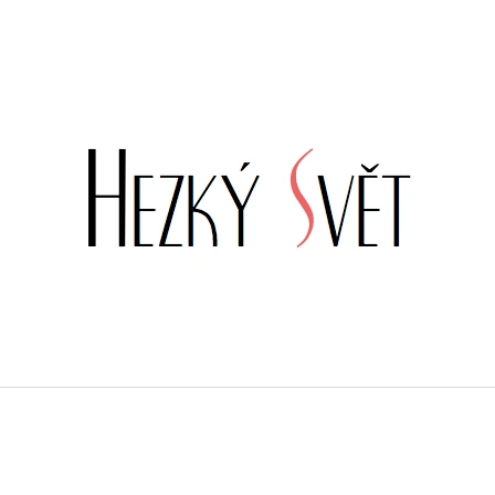
CO POTŘEBUJETE NAJÍT?
HLEDAT
DOPORUČUJEME
VÁNOČNÍ PYTEL NA DÁRKY - MOTIV
BAREVNÁ SAMOL