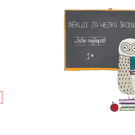
STROMEČKY(VELKÝ)
NÁS VĚŘÍME NA J
ČERVENOTYRKY
345 Kč
220 Kč