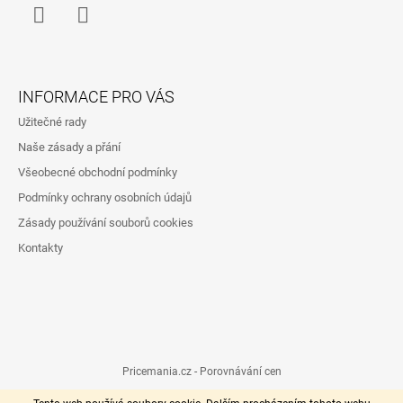
U
Í
Facebook
Instagram
INFORMACE PRO VÁS
Užitečné rady
Naše zásady a přání
Všeobecné obchodní podmínky
Podmínky ochrany osobních údajů
Zásady používání souborů cookies
Kontakty
Pricemania.cz - Porovnávání cen
Vytvořil Shoptet
© 2026 HEZKÝ SVĚT. Všechna práva vyhrazena.