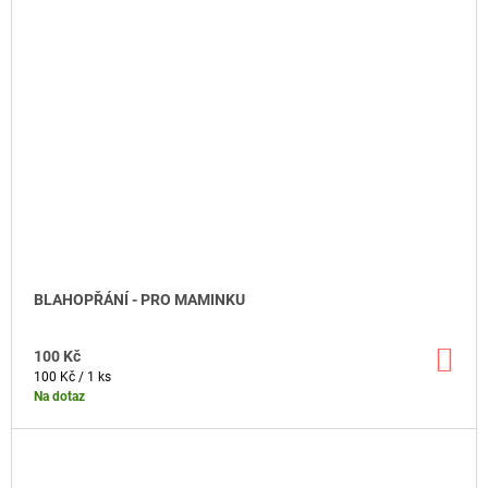
BLAHOPŘÁNÍ - PRO MAMINKU
DO
100 Kč
KO
Měrná
100 Kč / 1 ks
cena:
Na dotaz