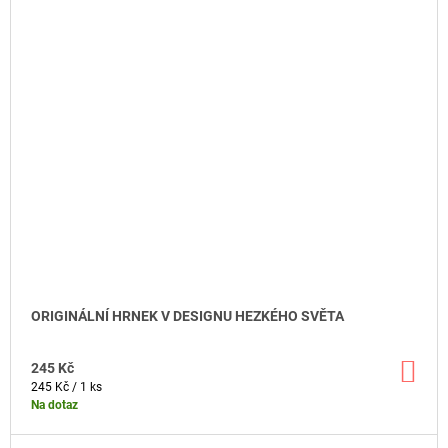
ORIGINÁLNÍ HRNEK V DESIGNU HEZKÉHO SVĚTA
DO
245 Kč
KO
Měrná
245 Kč / 1 ks
cena:
Na dotaz