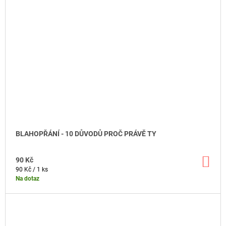
BLAHOPŘÁNÍ - 10 DŮVODŮ PROČ PRÁVĚ TY
DO
90 Kč
KO
Měrná
90 Kč / 1 ks
cena:
Na dotaz