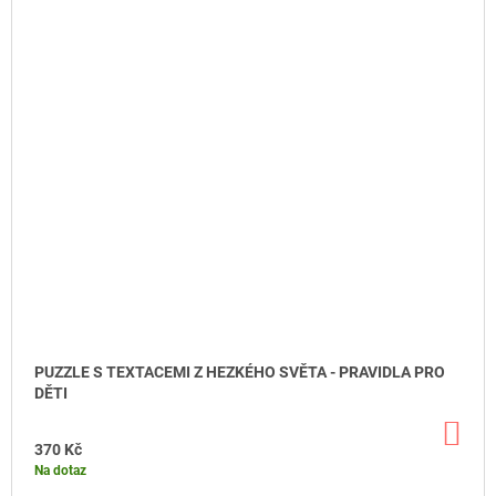
PUZZLE S TEXTACEMI Z HEZKÉHO SVĚTA - PRAVIDLA PRO
DĚTI
DO
KO
370 Kč
Na dotaz