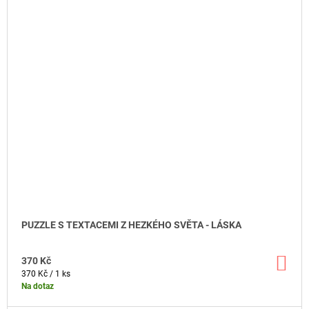
PUZZLE S TEXTACEMI Z HEZKÉHO SVĚTA - LÁSKA
DO
370 Kč
KO
Měrná
370 Kč / 1 ks
cena:
Na dotaz