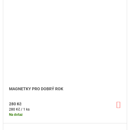
MAGNETKY PRO DOBRÝ ROK
DO
280 Kč
KO
Měrná
280 Kč / 1 ks
cena:
Na dotaz