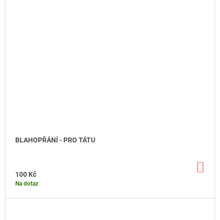
BLAHOPŘÁNÍ - PRO TÁTU
DO
KO
100 Kč
Na dotaz