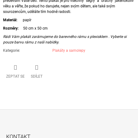
především Vaše děti. Tento plakát je pro všechny "ségry" a "bráchy" jakéhokoliv
věku a věřte, že pokud ho darujete, nejen svým dětem, ale také svým
sourozencům, uděláte tím hodně radosti.
Materiál:
papír
Rozměry:
50 cm x 50 cm
Rádi Vám plakát zarámujeme do barevného rámu s plexisklem . Vyberte si
pouze barvu rámu z naší nabídky.
Kategorie
:
Plakáty a samolepy
ZEPTAT SE
SDÍLET
Z
Á
KONTAKT