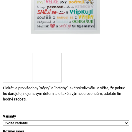
A
J
Í
T
?
HLEDAT
Plakát je pro všechny "ségry" a "bráchy" jakéhokoliv věku a věřte, že pokud
D
ho darujete, nejen svým dětem, ale také svým sourozencům, uděláte tím
O
hodně radosti.
P
O
R
Varianty
U
Č
U
Rozměr rámu