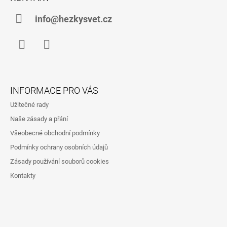
P
A
info@hezkysvet.cz
T
Í
Facebook
Instagram
INFORMACE PRO VÁS
Užitečné rady
Naše zásady a přání
Všeobecné obchodní podmínky
Podmínky ochrany osobních údajů
Zásady používání souborů cookies
Kontakty