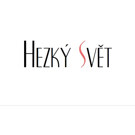
CO POTŘEBUJETE NAJÍT?
HLEDAT
DOPORUČUJEME
VÁNOČNÍ PYTEL NA DÁRKY - MOTIV
BAREVNÁ SAMOL