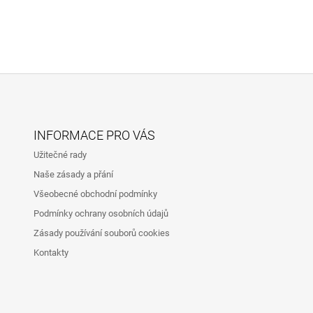
V
D
Á
A
N
C
Í
Í
P
R
V
K
Y
V
INFORMACE PRO VÁS
Ý
P
Užitečné rady
I
Naše zásady a přání
S
U
Všeobecné obchodní podmínky
Podmínky ochrany osobních údajů
Zásady používání souborů cookies
Kontakty