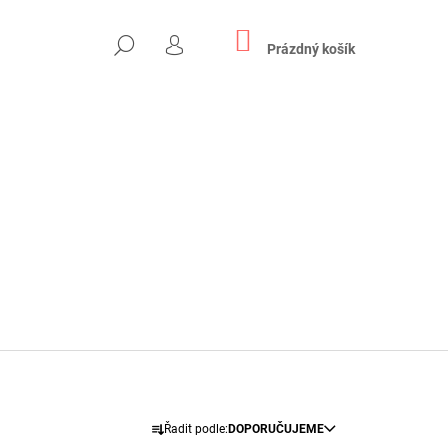
NÁKUPNÍ
HLEDAT
KOŠÍK
Prázdný košík
PŘIHLÁŠENÍ
Následující
Ř
Řadit podle:
DOPORUČUJEME
EPKA NA OKNO - "U
A