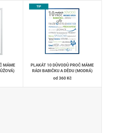
EŽÍŠKA" -
SOVÁ
Z
TIP
E
N
Í
P
R
O
D
OČ MÁME
PLAKÁT 10 DŮVODŮ PROČ MÁME
U
RŮŽOVÁ)
RÁDI BABIČKU A DĚDU (MODRÁ)
K
od
360 Kč
T
Ů