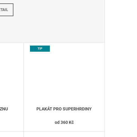
Na dotaz
ETAIL
TIP
EZNU
PLAKÁT PRO SUPERHRDINY
od
360 Kč