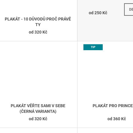
D
od
250 Kč
PLAKÁT - 10 DŮVODŮ PROČ PRÁVĚ
TY
od
320 Kč
TIP
PLAKÁT VĚŘTE SAMI V SEBE
PLAKÁT PRO PRINC
(ČERNÁ VARIANTA)
od
320 Kč
od
360 Kč