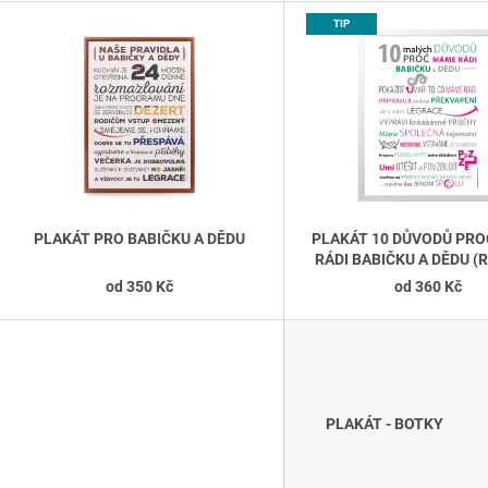
STROMEČKY(VELKÝ)
NÁS VĚŘÍME NA J
V
ČERVENOTYRKY
TIP
345 Kč
Ý
220 Kč
P
S
P
R
O
D
PLAKÁT PRO BABIČKU A DĚDU
PLAKÁT 10 DŮVODŮ PR
RÁDI BABIČKU A DĚDU (
U
od
350 Kč
od
360 Kč
K
T
Ů
PLAKÁT - BOTKY