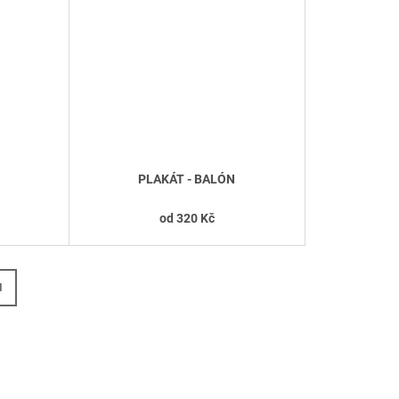
PLAKÁT - BALÓN
od
320 Kč
H