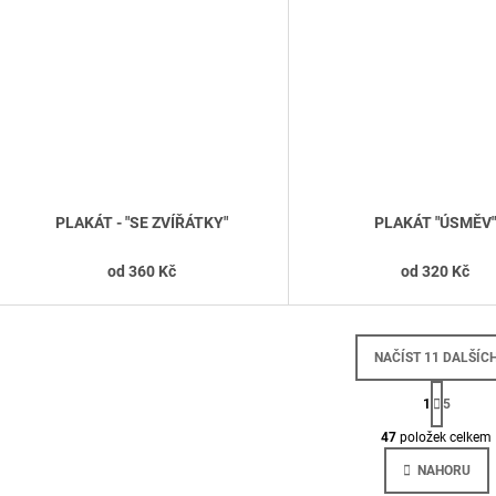
PLAKÁT - "SE ZVÍŘÁTKY"
PLAKÁT "ÚSMĚV"
od
360 Kč
od
320 Kč
NAČÍST 11 DALŠÍC
S
T
1
5
O
R
Á
47
položek celkem
V
N
L
K
NAHORU
Á
O