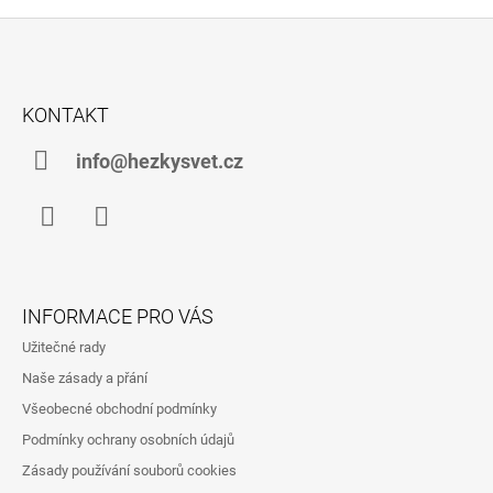
Z
Á
KONTAKT
P
A
info@hezkysvet.cz
T
Í
Facebook
Instagram
INFORMACE PRO VÁS
Užitečné rady
Naše zásady a přání
Všeobecné obchodní podmínky
Podmínky ochrany osobních údajů
Zásady používání souborů cookies