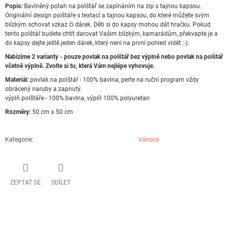
Popis:
Bavlněný potah na polštář se zapínáním na zip s tajnou kapsou.
Originální design polštáře s textací a tajnou kapsou, do které můžete svým
blízkým schovat vzkaz či dárek. Děti si do kapsy mohou dát hračku. Pokud
tento polštář budete chtít darovat Vašim blízkým, kamarádům, překvapte je a
do kapsy dejte ještě jeden dárek, který není na první pohled vidět :-).
Nabízíme 2 varianty - pouze povlak na polštář bez výplně nebo povlak na polštář
včetně výplně. Zvolte si tu, která Vám nejlépe vyhovuje.
Materiál:
povlak na polštář - 100% bavlna, perte na ruční program vždy
obrácený naruby a zapnutý.
výplň polštáře - 100% bavlna, výplň 100% polyuretan
Rozměry:
50 cm x 50 cm
Kategorie
:
Vánoce
ZEPTAT SE
SDÍLET