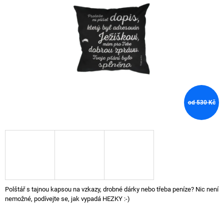
A
J
Í
T
?
od 530 Kč
HLEDAT
D
O
P
O
Polštář s tajnou kapsou na vzkazy, drobné dárky nebo třeba peníze? Nic není
R
nemožné, podívejte se, jak vypadá HEZKY :-)
U
Č
U