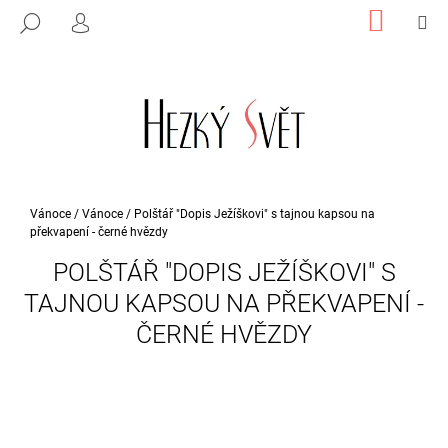
K
Přejít
NÁKUP
M
HLEDAT
na
KOŠÍK
PŘIHLÁŠENÍ
O
ZPĚT
ZPĚT
obsah
Š
Í
C
K
O
P
O
T
Domů
Vánoce
/
Vánoce
/
Polštář "Dopis Ježíškovi" s tajnou kapsou na
překvapení - černé hvězdy
Ř
E
POLŠTÁŘ "DOPIS JEŽÍŠKOVI" S
B
TAJNOU KAPSOU NA PŘEKVAPENÍ -
U
ČERNÉ HVĚZDY
J
E
T
E
N